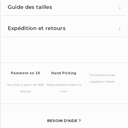
Guide des tailles
Expédition et retours
Paiement en 3X
Hand Picking
Transactions sûres,
expédition fiable
Sans frais, à partir de 150€
Pièces sélectionnées à la
d’achat
main
BESOIN D'AIDE ?