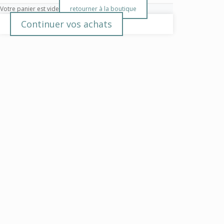
Votre panier est vide
retourner à la boutique
Continuer vos achats
Close
this
modul
15 % DE RÉDUCTION
Bienvenue.
Créez un compte fripware et recevez par mail
votre code promo.
CRÉER UN COMPTE