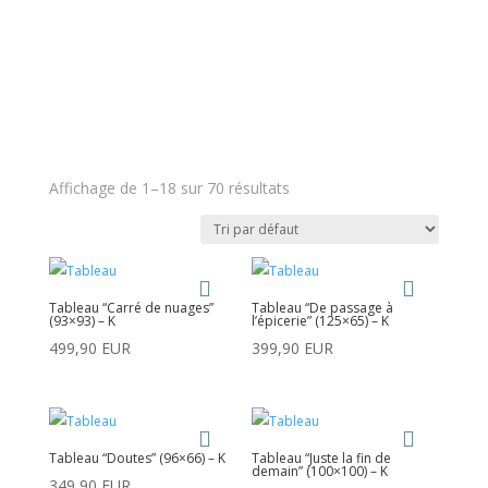
Affichage de 1–18 sur 70 résultats
Tableau “Carré de nuages”
Tableau “De passage à
(93×93) – K
l’épicerie” (125×65) – K
499,90
EUR
399,90
EUR
Tableau “Doutes” (96×66) – K
Tableau “Juste la fin de
demain” (100×100) – K
349,90
EUR