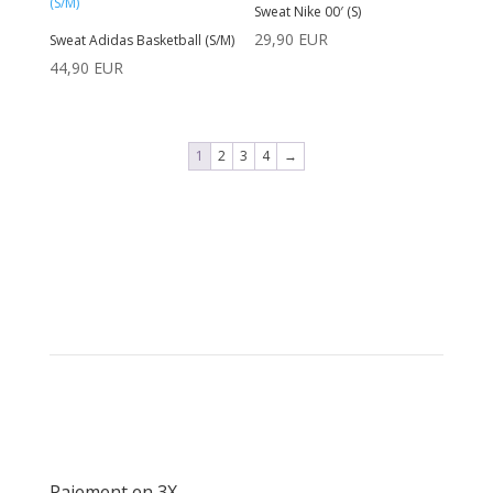
Sweat Nike 00′ (S)
29,90
EUR
Sweat Adidas Basketball (S/M)
44,90
EUR
1
2
3
4
→
Paiement en 3X