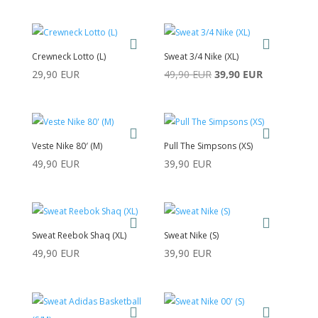
Crewneck Lotto (L)
Sweat 3/4 Nike (XL)
Le
Le
29,90
EUR
49,90
EUR
39,90
EUR
prix
prix
initial
actuel
était :
est :
Veste Nike 80′ (M)
Pull The Simpsons (XS)
49,90 EUR.
39,90 EUR.
49,90
EUR
39,90
EUR
Sweat Reebok Shaq (XL)
Sweat Nike (S)
49,90
EUR
39,90
EUR